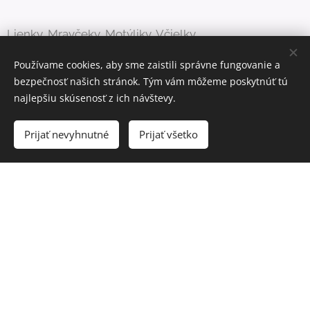
Lienky, Mravčeky, Motýliky, Včielky
Používame cookies, aby sme zaistili správne fungovanie a
bezpečnosť našich stránok. Tým vám môžeme poskytnúť tú
8
najlepšiu skúsenosť z ich návštevy.
Prijať nevyhnutné
Prijať všetko
PEDAGÓGOV
+ 6 nepedagogických zamestnancov
10
ROKOV