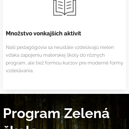
Množstvo vonkajších aktivít
Naši pedagógovia sa neustále vzdelávajú nielen
vďaka zapojeniu materskej školy do rôznych
program, ale tiež formou kurzov pre moderné formy
vzdelávania.
Program Zelená