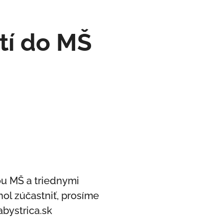
etí do MŠ
kou MŠ a triednymi
ol zúčastniť, prosíme
abystrica.sk