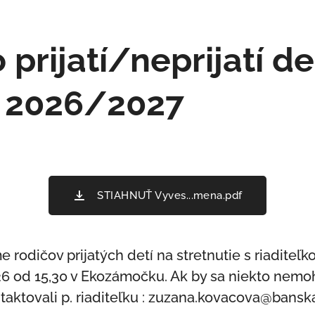
 prijatí/neprijatí d
k 2026/2027
STIAHNUŤ Vyves...mena.pdf
 rodičov prijatých detí na stretnutie s riaditeľ
26 od 15,30 v Ekozámočku. Ak by sa niekto nemoh
taktovali p. riaditeľku : zuzana.kovacova@bansk