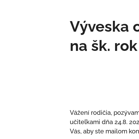
Výveska o
na šk. ro
Vážení rodičia, pozývame
učiteľkami dňa 24.8. 20
Vás, aby ste mailom kon