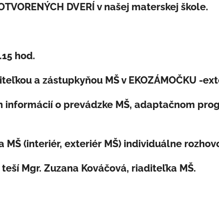
TVORENÝCH DVERÍ v našej materskej škole.
.15 hod.
iaditeľkou a zástupkyňou MŠ v EKOZÁMOČKU -ext
h informácií o prevádzke MŠ, adaptačnom pro
a MŠ (interiér, exteriér MŠ) individuálne rozhov
 teší Mgr. Zuzana Kováčová, riaditeľka MŠ.