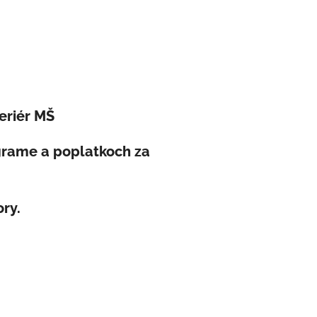
eriér MŠ
grame a poplatkoch za
ory.