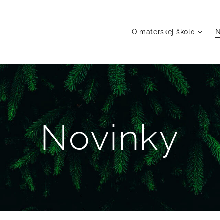
O materskej škole
N
Novinky