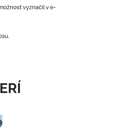
 možnosť vyznačil v e-
tou.
ERÍ