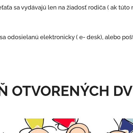
eťaťa sa vydávajú len na žiadosť rodiča ( ak túto
sa odosielanú elektronicky ( e- desk), alebo poš
Ň OTVORENÝCH DV