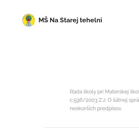
MŠ Na Starej tehelni
Rada školy pri Materskej ško
c.596/2003 Z.z. O šátnej spr
neskorších predpisov.