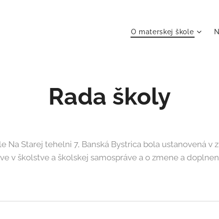
O materskej škole
N
Rada školy
le Na Starej tehelni 7, Banská Bystrica bola ustanovená 
áve v školstve a školskej samospráve a o zmene a doplnen