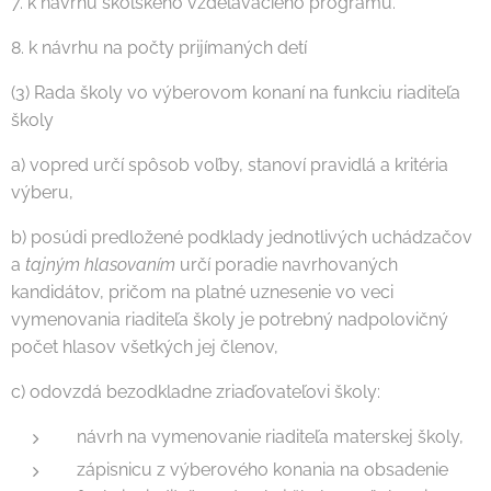
7. k návrhu školského vzdelávacieho programu.
8. k návrhu na počty prijímaných detí
(3) Rada školy vo výberovom konaní na funkciu riaditeľa
školy
a) vopred určí spôsob voľby, stanoví pravidlá a kritéria
výberu,
b) posúdi predložené podklady jednotlivých uchádzačov
a
tajným hlasovaním
určí poradie navrhovaných
kandidátov, pričom na platné uznesenie vo veci
vymenovania riaditeľa školy je potrebný nadpolovičný
počet hlasov všetkých jej členov,
c) odovzdá bezodkladne zriaďovateľovi školy:
návrh na vymenovanie riaditeľa materskej školy,
zápisnicu z výberového konania na obsadenie