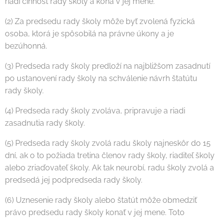
riadi činnosť rady školy a koná v jej mene.
(2) Za predsedu rady školy môže byť zvolená fyzická
osoba, ktorá je spôsobilá na právne úkony a je
bezúhonná.
(3) Predseda rady školy predloží na najbližšom zasadnutí
po ustanovení rady školy na schválenie návrh štatútu
rady školy.
(4) Predseda rady školy zvoláva, pripravuje a riadi
zasadnutia rady školy.
(5) Predseda rady školy zvolá radu školy najneskôr do 15
dní, ak o to požiada tretina členov rady školy, riaditeľ školy
alebo zriaďovateľ školy. Ak tak neurobí, radu školy zvolá a
predsedá jej podpredseda rady školy.
(6) Uznesenie rady školy alebo štatút môže obmedziť
právo predsedu rady školy konať v jej mene. Toto