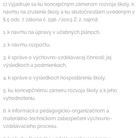
c) vyjadruje sa ku koncepčným zámerom rozvoja školy, k
návrhu na zrušenie školy a ku skutočnostiam uvedeným v
§ 5 ods. 7 zákona č. 596 /2003 Z. z. najmä:
1. k návrhu na úpravy v učebných plánoch,
2. k návrhu rozpočtu,
3. k správe o výchovno-vzdelávacej činnosti, jej
výsledkoch a podmienkach,
4. k správe o výsledkoch hospodárenia školy,
5. ku koncepčnému zámeru rozvoja školy a k jeho
vyhodnoteniu,
6. k informácii o pedagogicko-organizačnom a
materiálno-technickom zabezpečení výchovno-
vzdelávacieho procesu.