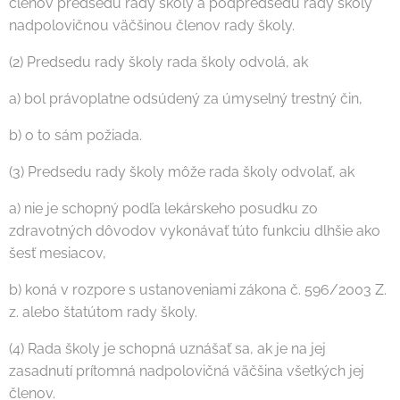
členov predsedu rady školy a podpredsedu rady školy
nadpolovičnou väčšinou členov rady školy.
(2) Predsedu rady školy rada školy odvolá, ak
a) bol právoplatne odsúdený za úmyselný trestný čin,
b) o to sám požiada.
(3) Predsedu rady školy môže rada školy odvolať, ak
a) nie je schopný podľa lekárskeho posudku zo
zdravotných dôvodov vykonávať túto funkciu dlhšie ako
šesť mesiacov,
b) koná v rozpore s ustanoveniami zákona č. 596/2003 Z.
z. alebo štatútom rady školy.
(4) Rada školy je schopná uznášať sa, ak je na jej
zasadnutí prítomná nadpolovičná väčšina všetkých jej
členov.