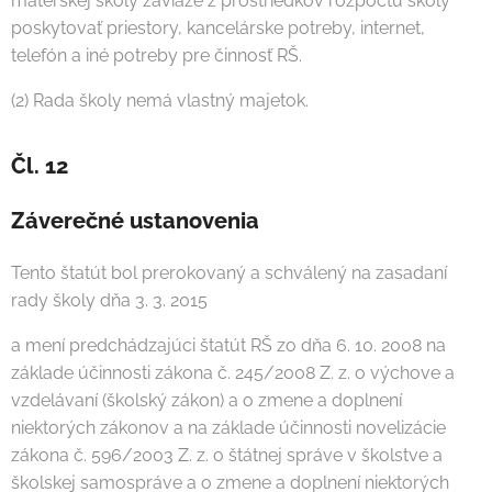
materskej školy zaviaže z prostriedkov rozpočtu školy
poskytovať priestory, kancelárske potreby, internet,
telefón a iné potreby pre činnosť RŠ.
(2) Rada školy nemá vlastný majetok.
Čl. 12
Záverečné ustanovenia
Tento štatút bol prerokovaný a schválený na zasadaní
rady školy dňa 3. 3. 2015
a mení predchádzajúci štatút RŠ zo dňa 6. 10. 2008 na
základe účinnosti zákona č. 245/2008 Z. z. o výchove a
vzdelávaní (školský zákon) a o zmene a doplnení
niektorých zákonov a na základe účinnosti novelizácie
zákona č. 596/2003 Z. z. o štátnej správe v školstve a
školskej samospráve a o zmene a doplnení niektorých