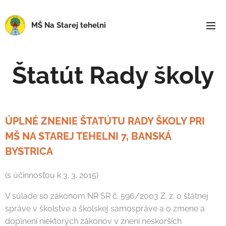
MŠ Na Starej tehelni
Štatút Rady školy
ÚPLNÉ ZNENIE ŠTATÚTU RADY ŠKOLY PRI
MŠ NA STAREJ TEHELNI 7, BANSKÁ
BYSTRICA
(s účinnosťou k 3. 3. 2015)
V súlade so zákonom NR SR č. 596/2003 Z. z. o štátnej
správe v školstve a školskej samospráve a o zmene a
doplnení niektorých zákonov v znení neskorších