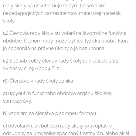
rady školy sa uskutočňuje tajným hlasovaním
nepedagogických zamestnancov materskej matersk
školy.
(4) Členovia rady školy sú volení na štvorročné funkčné
obdobie. Členom rady môže byť iba fyzická osoba, ktorá
je spôsobilá na právne úkony a je bezúhonná.
(5) Spôsob voľby členov rady školy je v súlade s § 1
vyhlášky č. 291/2004 Z. z..
(6) Členstvo v rade školy zaniká
a) uplynutím funkčného obdobia orgánu školskej
samosprávy,
b) vzdaním sa členstva písomnou formou,
c) odvolaním, ak bol člen rady školy právoplatne
odsúdený za úmyselne spáchaný trestný čin, alebo ak si