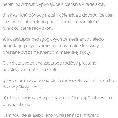
neplní povinnosti vyplývajúce z členstva v rade školy,
d) ak vzniknú dôvody na zánik členstva z dôvodu, že člen
sa stane osobou, ktorej postavenie je nezlučiteľné s
funkciou člena rady školy,
e) ak zástupca pedagogických zamestnancov alebo
nepedagogických zamestnancov materskej školy
prestane byť zamestnancom materskej školy,
f) ak dieťa zvoleného zástupcu rodičov prestane
navštevovať matersku školu,
g) odvolaním zvoleného člena rady školy voličmi, ktorí ho
do rady školy zvolili,
h) obmedzením alebo pozbavením člena spôsobilosti na
právne úkony,
i) smrťou člena alebo jeho vyhlásením za mŕtveho.