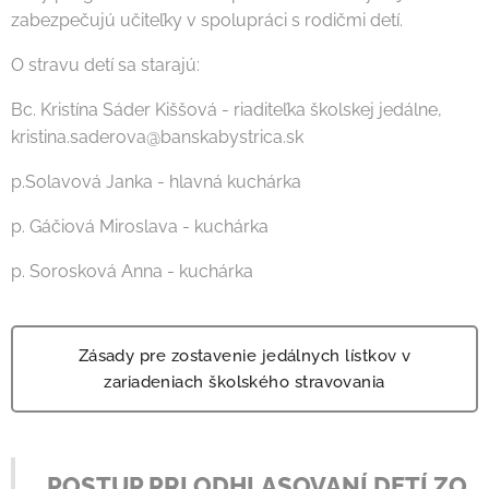
zabezpečujú učiteľky v spolupráci s rodičmi detí.
O stravu detí sa starajú:
Bc. Kristína Sáder Kiššová - riaditeľka školskej jedálne,
kristina.saderova@banskabystrica.sk
p.Solavová Janka - hlavná kuchárka
p. Gáčiová Miroslava - kuchárka
p. Sorosková Anna - kuchárka
Zásady pre zostavenie jedálnych lístkov v
zariadeniach školského stravovania
POSTUP PRI ODHLASOVANÍ DETÍ ZO