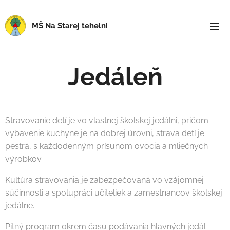
MŠ Na Starej tehelni
Jedáleň
Stravovanie detí je vo vlastnej školskej jedálni, pričom
vybavenie kuchyne je na dobrej úrovni, strava detí je
pestrá, s každodenným prísunom ovocia a mliečnych
výrobkov.
Kultúra stravovania je zabezpečovaná vo vzájomnej
súčinnosti a spolupráci učiteliek a zamestnancov školskej
jedálne.
Pitný program okrem času podávania hlavných jedál