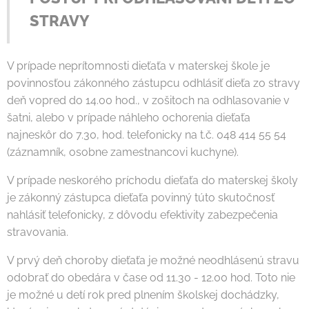
STRAVY
V prípade neprítomnosti dieťaťa v materskej škole je
povinnosťou zákonného zástupcu odhlásiť dieťa zo stravy
deň vopred do 14.00 hod., v zošitoch na odhlasovanie v
šatni, alebo v prípade náhleho ochorenia dieťaťa
najneskôr do 7.30, hod. telefonicky na t.č. 048 414 55 54
(záznamník, osobne zamestnancovi kuchyne).
V prípade neskorého príchodu dieťaťa do materskej školy
je zákonný zástupca dieťaťa povinný túto skutočnosť
nahlásiť telefonicky, z dôvodu efektivity zabezpečenia
stravovania.
V prvý deň choroby dieťaťa je možné neodhlásenú stravu
odobrať do obedára v čase od 11.30 - 12.00 hod. Toto nie
je možné u detí rok pred plnením školskej dochádzky,