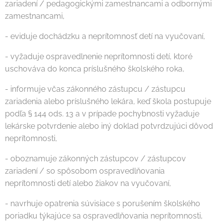
zariadení / pedagogickými zamestnancami a odbornými
zamestnancami,
- eviduje dochádzku a neprítomnosť detí na vyučovaní,
- vyžaduje ospravedlnenie neprítomnosti detí, ktoré
uschováva do konca príslušného školského roka,
- informuje včas zákonného zástupcu / zástupcu
zariadenia alebo príslušného lekára, keď škola postupuje
podľa § 144 ods. 13 a v prípade pochybnosti vyžaduje
lekárske potvrdenie alebo iný doklad potvrdzujúci dôvod
neprítomnosti,
- oboznamuje zákonných zástupcov / zástupcov
zariadení / so spôsobom ospravedlňovania
neprítomnosti detí alebo žiakov na vyučovaní,
- navrhuje opatrenia súvisiace s porušením školského
poriadku týkajúce sa ospravedlňovania neprítomnosti,