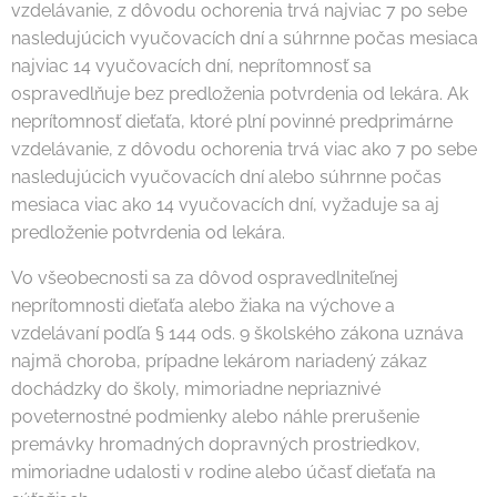
vzdelávanie, z dôvodu ochorenia trvá najviac 7 po sebe
nasledujúcich vyučovacích dní a súhrnne počas mesiaca
najviac 14 vyučovacích dní, neprítomnosť sa
ospravedlňuje bez predloženia potvrdenia od lekára. Ak
neprítomnosť dieťaťa, ktoré plní povinné predprimárne
vzdelávanie, z dôvodu ochorenia trvá viac ako 7 po sebe
nasledujúcich vyučovacích dní alebo súhrnne počas
mesiaca viac ako 14 vyučovacích dní, vyžaduje sa aj
predloženie potvrdenia od lekára.
Vo všeobecnosti sa za dôvod ospravedlniteľnej
neprítomnosti dieťaťa alebo žiaka na výchove a
vzdelávaní podľa § 144 ods. 9 školského zákona uznáva
najmä choroba, prípadne lekárom nariadený zákaz
dochádzky do školy, mimoriadne nepriaznivé
poveternostné podmienky alebo náhle prerušenie
premávky hromadných dopravných prostriedkov,
mimoriadne udalosti v rodine alebo účasť dieťaťa na