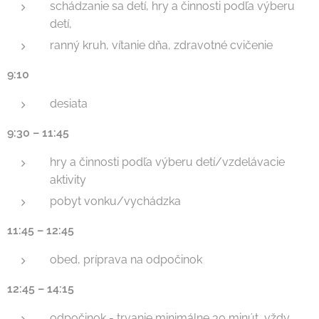
schádzanie sa detí, hry a činnosti podľa výberu
detí,
ranný kruh, vítanie dňa, zdravotné cvičenie
9:10
desiata
9:30 – 11:45
hry a činnosti podľa výberu detí/vzdelávacie
aktivity
pobyt vonku/vychádzka
11:45 – 12:45
obed, príprava na odpočinok
12:45 – 14:15
odpočinok - trvanie minimálne 30 minút, vždy