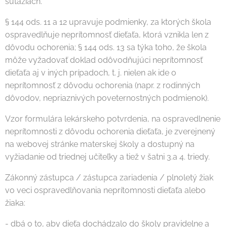
súťažiach.
§ 144 ods. 11 a 12 upravuje podmienky, za ktorých škola
ospravedlňuje neprítomnosť dieťaťa, ktorá vznikla len z
dôvodu ochorenia; § 144 ods. 13 sa týka toho, že škola
môže vyžadovať doklad odôvodňujúci neprítomnosť
dieťaťa aj v iných prípadoch, t. j. nielen ak ide o
neprítomnosť z dôvodu ochorenia (napr. z rodinných
dôvodov, nepriaznivých poveternostných podmienok).
Vzor formulára lekárskeho potvrdenia, na ospravedlnenie
neprítomnosti z dôvodu ochorenia dieťaťa, je zverejnený
na webovej stránke materskej školy a dostupný na
vyžiadanie od triednej učiteľky a tiež v šatni 3.a 4. triedy.
Zákonný zástupca / zástupca zariadenia / plnoletý žiak
vo veci ospravedlňovania neprítomnosti dieťaťa alebo
žiaka:
- dbá o to, aby dieťa dochádzalo do školy pravidelne a