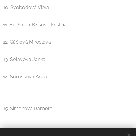
10. Svobodová Viera
11. Bc. Sáder Kiššová Kristína
12. Gáčiová Miroslava
13. Solavová Janka
14. Sorosková Anna
15. Šimonová Barbora