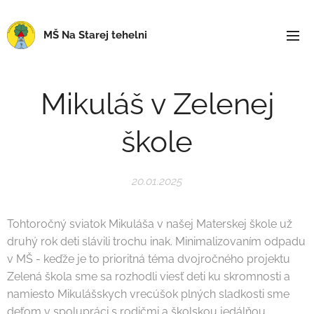
MŠ Na Starej tehelni
Mikuláš v Zelenej
škole
20.01.2025
Tohtoročný sviatok Mikuláša v našej Materskej škole už
druhý rok deti slávili trochu inak. Minimalizovaním odpadu
v MŠ - keďže je to prioritná téma dvojročného projektu
Zelená škola sme sa rozhodli viesť deti ku skromnosti a
namiesto Mikulášskych vrecúšok plných sladkosti sme
deťom v spolupráci s rodičmi a školskou jedálňou