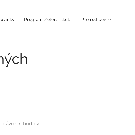
ovinky
Program Zelená škola
Pre rodičov
ných
 prázdnin bude v