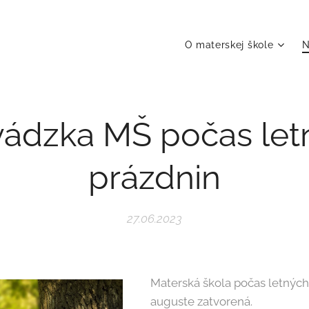
O materskej škole
N
vádzka MŠ počas let
prázdnin
27.06.2023
Materská škola počas letných
auguste zatvorená.