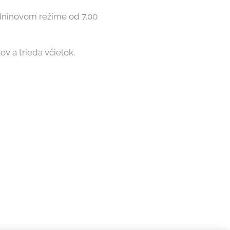
zdninovom režime od 7.00
v a trieda včielok.